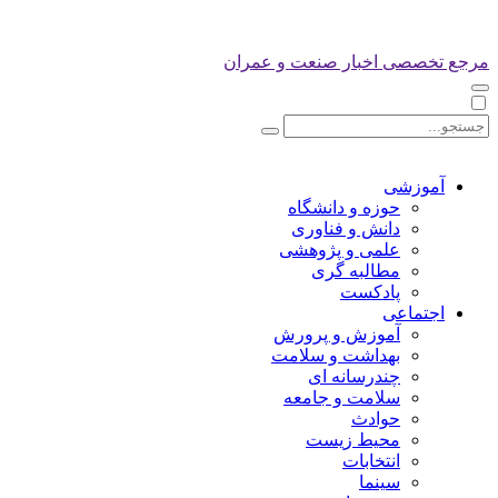
مرجع تخصصی اخبار صنعت و عمران
آموزشی
حوزه و دانشگاه
دانش و فناوری
علمی و پژوهشی
مطالبه گری
پادکست
اجتماعی
آموزش و پرورش
بهداشت و سلامت
چندرسانه ای
سلامت و جامعه
حوادث
محیط زیست
انتخابات
سینما