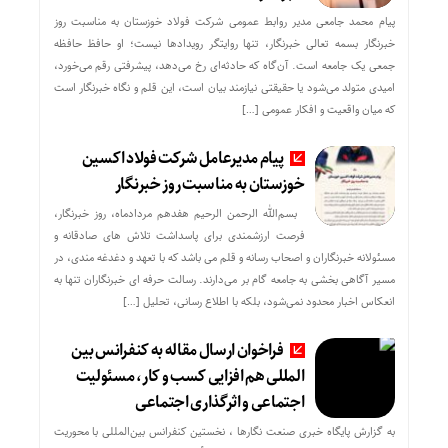
پیام محمد جامعی مدیر روابط عمومی شرکت فولاد خوزستان به مناسبت روز
خبرنگار بسمه تعالی خبرنگار، تنها روایتگر رویدادها نیست؛ او حافظ حافظه
جمعی یک جامعه است. آن‌گاه که حادثه‌ای رخ می‌دهد، پیشرفتی رقم می‌خورد،
امیدی متولد می‌شود یا حقیقتی نیازمند بیان است، این قلم و نگاه خبرنگار است
که میان واقعیت و افکار عمومی […]
پیام مدیرعامل شرکت فولاد اکسین
خوزستان به مناسبت روز خبرنگار
بسم‌الله الرحمن الرحیم هفدهم مردادماه، روز خبرنگار،
فرصت ارزشمندی برای پاسداشت تلاش‌ های صادقانه و
مسئولانه خبرنگاران و اصحاب رسانه و قلم می باشد که با تعهد و دغدغه‌ مندی، در
مسیر آگاهی‌ بخشی به جامعه گام بر می‌دارند. رسالت حرفه‌ ای خبرنگاران تنها به
انعکاس اخبار محدود نمی‌شود، بلکه با اطلاع رسانی، تحلیل […]
فراخوان ارسال مقاله به کنفرانس بین
المللی هم افزایی کسب و کار، مسئولیت
اجتماعی و اثرگذاری اجتماعی
به گزارش پایگاه خبری صنعت نگارها ، نخستین کنفرانس بین‌المللی با محوریت