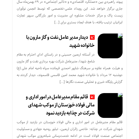
پیوند راهبردی بین «عملکرد اقتصادی» و «تأثیر اجتماعی» در ۲۹ بهمن‌ماه سال
جاری برگزار خواهد شد. این رویداد علمی-تخصصی که توسط انجمن نوآوران
زیست پاک و مرکز خدمات مشاوره ای مدیریت و امور بازرگانی سپهر تجارت
ایرانیان ترتیب یافته، با هدف ایجاد بستری برای […]
دیدار مدیر عامل نفت و گاز مارون با
خانواده شهید
در آستانه اربعین حسینی و در راستای ادای احترام به مقام
شامخ شهدا، مدیرعامل شرکت بهره برداری نفت و گاز مارون
و هیئت همراه علاوه بر سرهنگ شاپور احمدی فرمانده سپاه ناحیه امام علی (ع)
دوشنبه ۱۲ مرداد با خانواده شهید محمد امین قاسمی قاسموند، دیدار کردند به
گزارش پایگاه خبری و تحلیلی صنعت نگارها […]
قائم مقام مدیرعامل در امور اداری و
مالی فولاد خوزستان از موکب شهدای
شرکت در چذابه بازدید نمود
قائم مقام مدیرعامل در امور اداری و مالی فولاد خوزستان در بازدید از موکب
شهدای شرکت در چذابه: خادمی زائران اربعین، تبلور روحیه جهادی و مسئولیت
اجتماعی صنعت فولاد است در ادامه خدمت‌رسانی شبانه‌روزی موکب شهدای