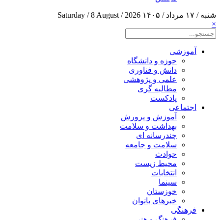
شنبه / ۱۷ مرداد / ۱۴۰۵
Saturday / 8 August / 2026
×
آموزشی
حوزه و دانشگاه
دانش و فناوری
علمی و پژوهشی
مطالبه گری
پادکست
اجتماعی
آموزش و پرورش
بهداشت و سلامت
چندرسانه ای
سلامت و جامعه
حوادث
محیط زیست
انتخابات
سینما
خوزستان
خبرهای بانوان
فرهنگی
فرهنگ و هنر