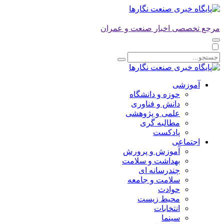
مرجع تخصصی اخبار صنعت و عمران
آموزشی
حوزه و دانشگاه
دانش و فناوری
علمی و پژوهشی
مطالبه گری
پادکست
اجتماعی
آموزش و پرورش
بهداشت و سلامت
چندرسانه ای
سلامت و جامعه
حوادث
محیط زیست
انتخابات
سینما