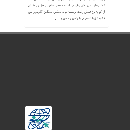
کاشی‌های فیروزه‌ای زخم برداشته و عطر جادویی هل و زعفران
از کوچه‌باغ‌هایش رخت بربسته بود. بغضی سنگین گلویم را می
فشرد؛ زیرا اصفهان را رنجور و مجروح […]