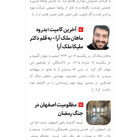
با کارکنان عملیاتی دیدار و گفتگو کرد. به گزارش پایگاه خبری و
تحلیلی صنعت نگارها و به نقل از روابط عمومی شرکت بهره
برداری نفت و گاز مارون، علی صفی خانی ضمن تقدیر از […]
آخرین کامیت؛بدرود
ماهان ملک آرا – به قلم دکتر
ملیکا ملک آرا
ماهان ملک‌آرا، در یکشنبه ۱۴ تیر ۱۳۶۶ چشم به جهان گشود و
در یکشنبه ۱۷ خرداد ۱۴۰۵، در ۳۸سالگی، از هیاهوی این
جهان گذر کرد. در سنی که بسیاری از ما هنوز در پیچ‌وخم
رسیدن به ثبات شغلی هستیم، مهندس ماهان ملک آرا
همکاری در چندین پروژه مهم زیرساختی را در کارنامه خود
داشت. او […]
مظلومیت اصفهان در
جنگ رمضان
جمعه گذشته راهی اصفهان شدم؛ اما این
بار، اصفهان، آن هستی و مستی همیشگی را نداشت. مسجد و
بازار، کاخ و میدان، هر یک راوی غربتی جانکاه بودند.