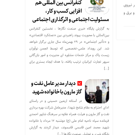
کنفرانس بین المللی هم
 نیروی
افزایی کسب و کار،
 برق و
مسئولیت اجتماعی و اثرگذاری اجتماعی
به گزارش پایگاه خبری صنعت نگارها ، نخستین کنفرانس
بین‌المللی با محوریت پیوند راهبردی بین «عملکرد اقتصادی»
و «تأثیر اجتماعی» در ۲۹ بهمن‌ماه سال جاری برگزار خواهد
شد. این رویداد علمی-تخصصی که توسط انجمن نوآوران
زیست پاک و مرکز خدمات مشاوره ای مدیریت و امور بازرگانی
سپهر تجارت ایرانیان ترتیب یافته، با هدف ایجاد بستری برای
[…]
دیدار مدیر عامل نفت و
گاز مارون با خانواده شهید
در آستانه اربعین حسینی و در راستای
ادای احترام به مقام شامخ شهدا، مدیرعامل شرکت بهره برداری
نفت و گاز مارون و هیئت همراه علاوه بر سرهنگ شاپور احمدی
فرمانده سپاه ناحیه امام علی (ع) دوشنبه ۱۲ مرداد با خانواده
شهید محمد امین قاسمی قاسموند، دیدار کردند به گزارش
پایگاه خبری و تحلیلی صنعت نگارها […]