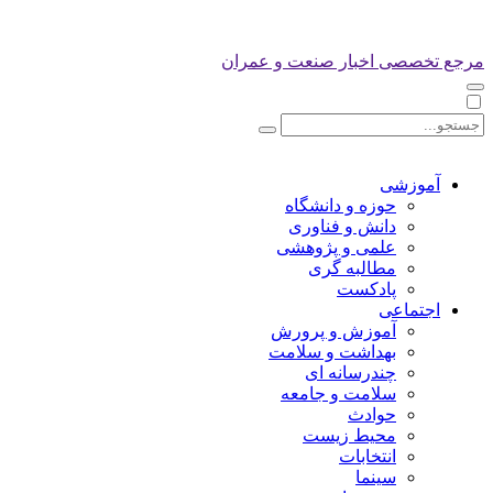
مرجع تخصصی اخبار صنعت و عمران
آموزشی
حوزه و دانشگاه
دانش و فناوری
علمی و پژوهشی
مطالبه گری
پادکست
اجتماعی
آموزش و پرورش
بهداشت و سلامت
چندرسانه ای
سلامت و جامعه
حوادث
محیط زیست
انتخابات
سینما