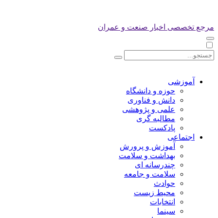
مرجع تخصصی اخبار صنعت و عمران
آموزشی
حوزه و دانشگاه
دانش و فناوری
علمی و پژوهشی
مطالبه گری
پادکست
اجتماعی
آموزش و پرورش
بهداشت و سلامت
چندرسانه ای
سلامت و جامعه
حوادث
محیط زیست
انتخابات
سینما