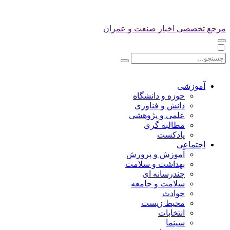
مرجع تخصصی اخبار صنعت و عمران
آموزشی
حوزه و دانشگاه
دانش و فناوری
علمی و پژوهشی
مطالبه گری
پادکست
اجتماعی
آموزش و پرورش
بهداشت و سلامت
چندرسانه ای
سلامت و جامعه
حوادث
محیط زیست
انتخابات
سینما