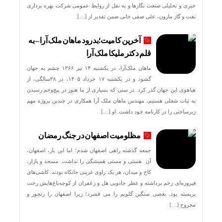
خبری و تحلیلی صنعت نگارها و به نقل از روابط عمومی شرکت بهره برداری
نفت و گاز مارون، علی صفی خانی ضمن تقدیر از […]
آخرین کامیت؛بدرود ماهان ملک آرا – به
قلم دکتر ملیکا ملک آرا
ماهان ملک‌آرا، در یکشنبه ۱۴ تیر ۱۳۶۶ چشم به جهان
گشود و در یکشنبه ۱۷ خرداد ۱۴۰۵، در ۳۸سالگی، از
هیاهوی این جهان گذر کرد. در سنی که بسیاری از ما هنوز در پیچ‌وخم رسیدن
به ثبات شغلی هستیم، مهندس ماهان ملک آرا همکاری در چندین پروژه مهم
زیرساختی را در کارنامه خود داشت. او […]
مظلومیت اصفهان در جنگ رمضان
جمعه گذشته راهی اصفهان شدم؛ اما این بار، اصفهان،
آن هستی و مستی همیشگی را نداشت. مسجد و بازار،
کاخ و میدان، هر یک راوی غربتی جانکاه بودند. کاشی‌های
فیروزه‌ای زخم برداشته و عطر جادویی هل و زعفران از کوچه‌باغ‌هایش رخت
بربسته بود. بغضی سنگین گلویم را می فشرد؛ زیرا اصفهان را رنجور و
مجروح […]