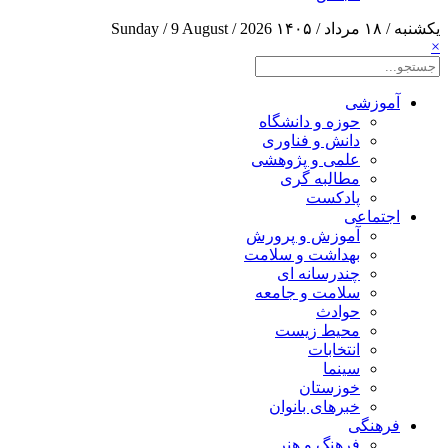
یکشنبه / ۱۸ مرداد / ۱۴۰۵
Sunday / 9 August / 2026
×
آموزشی
حوزه و دانشگاه
دانش و فناوری
علمی و پژوهشی
مطالبه گری
پادکست
اجتماعی
آموزش و پرورش
بهداشت و سلامت
چندرسانه ای
سلامت و جامعه
حوادث
محیط زیست
انتخابات
سینما
خوزستان
خبرهای بانوان
فرهنگی
فرهنگ و هنر