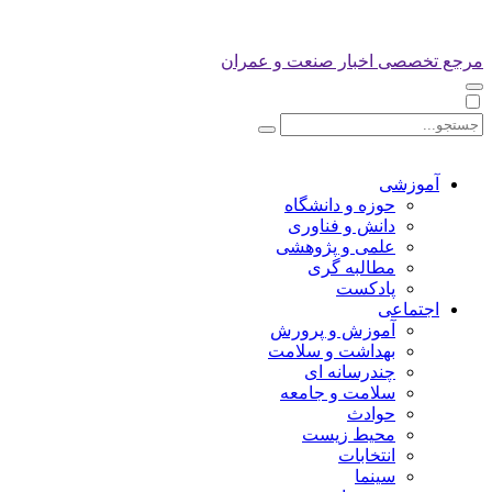
مرجع تخصصی اخبار صنعت و عمران
آموزشی
حوزه و دانشگاه
دانش و فناوری
علمی و پژوهشی
مطالبه گری
پادکست
اجتماعی
آموزش و پرورش
بهداشت و سلامت
چندرسانه ای
سلامت و جامعه
حوادث
محیط زیست
انتخابات
سینما