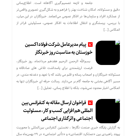
جامعه و لازمه تصمیم‌گیری آگاهانه است. اطلاع‌رسانی
دقیق و مسئولانه، امکان شناخت بهتر را فراهم و به شکل‌گیری تصویری واقعی‌تر
از عملکرد افراد و سازمان‌ها در افکار عمومی می‌انجامد. خبرنگاران در این میان،
با بررسی، پرسشگری و انتقال اطلاعات به افکار عمومی، مسئولیتی فراتر از
انعکاس […]
پیام مدیرعامل شرکت فولاد اکسین
خوزستان به مناسبت روز خبرنگار
بسم‌الله الرحمن الرحیم هفدهم مردادماه، روز خبرنگار،
فرصت ارزشمندی برای پاسداشت تلاش‌ های صادقانه و
مسئولانه خبرنگاران و اصحاب رسانه و قلم می باشد که با تعهد و دغدغه‌ مندی، در
مسیر آگاهی‌ بخشی به جامعه گام بر می‌دارند. رسالت حرفه‌ ای خبرنگاران تنها به
انعکاس اخبار محدود نمی‌شود، بلکه با اطلاع رسانی، تحلیل […]
فراخوان ارسال مقاله به کنفرانس بین
المللی هم افزایی کسب و کار، مسئولیت
اجتماعی و اثرگذاری اجتماعی
به گزارش پایگاه خبری صنعت نگارها ، نخستین کنفرانس بین‌المللی با محوریت
پیوند راهبردی بین «عملکرد اقتصادی» و «تأثیر اجتماعی» در ۲۹ بهمن‌ماه سال