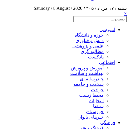
شنبه / ۱۷ مرداد / ۱۴۰۵
Saturday / 8 August / 2026
×
آموزشی
حوزه و دانشگاه
دانش و فناوری
علمی و پژوهشی
مطالبه گری
پادکست
اجتماعی
آموزش و پرورش
بهداشت و سلامت
چندرسانه ای
سلامت و جامعه
حوادث
محیط زیست
انتخابات
سینما
خوزستان
خبرهای بانوان
فرهنگی
فرهنگ و هنر