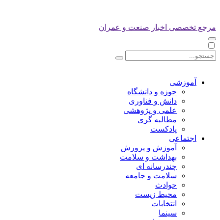
مرجع تخصصی اخبار صنعت و عمران
آموزشی
حوزه و دانشگاه
دانش و فناوری
علمی و پژوهشی
مطالبه گری
پادکست
اجتماعی
آموزش و پرورش
بهداشت و سلامت
چندرسانه ای
سلامت و جامعه
حوادث
محیط زیست
انتخابات
سینما