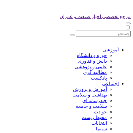
مرجع تخصصی اخبار صنعت و عمران
آموزشی
حوزه و دانشگاه
دانش و فناوری
علمی و پژوهشی
مطالبه گری
پادکست
اجتماعی
آموزش و پرورش
بهداشت و سلامت
چندرسانه ای
سلامت و جامعه
حوادث
محیط زیست
انتخابات
سینما