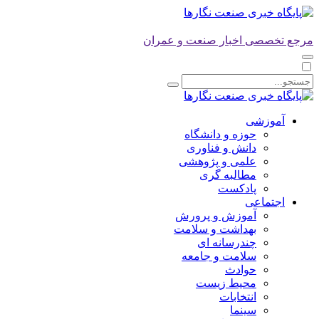
مرجع تخصصی اخبار صنعت و عمران
آموزشی
حوزه و دانشگاه
دانش و فناوری
علمی و پژوهشی
مطالبه گری
پادکست
اجتماعی
آموزش و پرورش
بهداشت و سلامت
چندرسانه ای
سلامت و جامعه
حوادث
محیط زیست
انتخابات
سینما