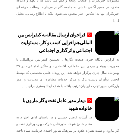
مسئولانه خبرنگاران و اصحاب رسانه و قلم می باشد که با تعهد و دغدغه‌
مندی، در مسیر آگاهی‌ بخشی به جامعه گام بر می‌دارند. رسالت حرفه‌ ای
خبرنگاران تنها به انعکاس اخبار محدود نمی‌شود، بلکه با اطلاع رسانی، تحلیل
[…]
فراخوان ارسال مقاله به کنفرانس بین
المللی هم افزایی کسب و کار، مسئولیت
اجتماعی و اثرگذاری اجتماعی
به گزارش پایگاه خبری صنعت نگارها ، نخستین کنفرانس بین‌المللی با
محوریت پیوند راهبردی بین «عملکرد اقتصادی» و «تأثیر اجتماعی» در ۲۹
بهمن‌ماه سال جاری برگزار خواهد شد. این رویداد علمی-تخصصی که توسط
انجمن نوآوران زیست پاک و مرکز خدمات مشاوره ای مدیریت و امور
بازرگانی سپهر تجارت ایرانیان ترتیب یافته، با هدف ایجاد بستری برای […]
دیدار مدیر عامل نفت و گاز مارون با
خانواده شهید
در آستانه اربعین حسینی و در راستای ادای احترام به
مقام شامخ شهدا، مدیرعامل شرکت بهره برداری نفت و
گاز مارون و هیئت همراه علاوه بر سرهنگ شاپور احمدی فرمانده سپاه ناحیه