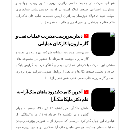
شهدای شرکت در چذابه: خادمی زائران اربعین، تبلور روحیه جهادی و
مسئولیت اجتماعی صنعت فولاد است در ادامه خدمت‌رسانی شبانه‌روزی
موکب شهدای فولاد خوزستان به زائران اربعین حسینی، جناب آقای خاکبازان،
قائم مقام مدیرعامل در امور اداری و مالی، به همراه […]
دیدار سرپرست مدیریت عملیات نفت و
گاز مارون با کارکنان عملیاتی
سرپرست مدیریت عملیات شرکت بهره برداری نفت و
گاز مارون دوشنبه ۵ مرداد با حضور در مجموعه های
صنعتی این شرکت با کارکنان عملیاتی دیدار و گفتگو کرد. به گزارش پایگاه
خبری و تحلیلی صنعت نگارها و به نقل از روابط عمومی شرکت بهره برداری
نفت و گاز مارون، علی صفی خانی ضمن تقدیر از […]
آخرین کامیت؛بدرود ماهان ملک آرا – به
قلم دکتر ملیکا ملک آرا
ماهان ملک‌آرا، در یکشنبه ۱۴ تیر ۱۳۶۶ چشم به جهان
گشود و در یکشنبه ۱۷ خرداد ۱۴۰۵، در ۳۸سالگی، از
هیاهوی این جهان گذر کرد. در سنی که بسیاری از ما هنوز در پیچ‌وخم رسیدن
به ثبات شغلی هستیم، مهندس ماهان ملک آرا همکاری در چندین پروژه مهم