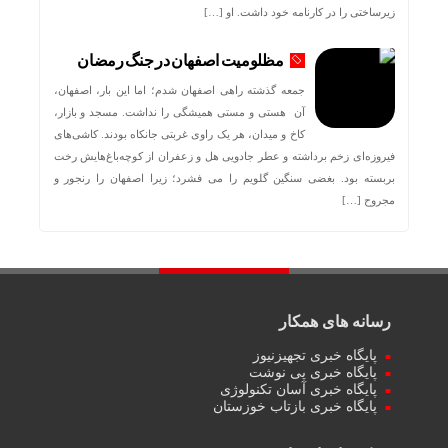
زیرساختی را در کارنامه خود داشت. او […]
مظلومیت اصفهان در جنگ رمضان
جمعه گذشته راهی اصفهان شدم؛ اما این بار، اصفهان،
آن هستی و مستی همیشگی را نداشت. مسجد و بازار،
کاخ و میدان، هر یک راوی غربتی جانکاه بودند. کاشی‌های
فیروزه‌ای زخم برداشته و عطر جادویی هل و زعفران از کوچه‌باغ‌هایش رخت
بربسته بود. بغضی سنگین گلویم را می فشرد؛ زیرا اصفهان را رنجور و
مجروح […]
رسانه های همکار
پایگاه خبری تجهیزنیوز
پایگاه خبری پی نوشت
پایگاه خبری آسان تکنولوژی
پایگاه خبری بازتاب خوزستان