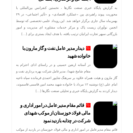
به گزارش پایگاه خبری صنعت نگارها ، نخستین کنفرانس بین‌المللی با
محوریت پیوند راهبردی بین «عملکرد اقتصادی» و «تأثیر اجتماعی» در ۲۹
بهمن‌ماه سال جاری برگزار خواهد شد. این رویداد علمی-تخصصی که توسط
انجمن نوآوران زیست پاک و مرکز خدمات مشاوره ای مدیریت و امور
بازرگانی سپهر تجارت ایرانیان ترتیب یافته، با هدف ایجاد بستری برای […]
دیدار مدیر عامل نفت و گاز مارون با
خانواده شهید
در آستانه اربعین حسینی و در راستای ادای احترام به
مقام شامخ شهدا، مدیرعامل شرکت بهره برداری نفت و
گاز مارون و هیئت همراه علاوه بر سرهنگ شاپور احمدی فرمانده سپاه ناحیه
امام علی (ع) دوشنبه ۱۲ مرداد با خانواده شهید محمد امین قاسمی قاسموند،
دیدار کردند به گزارش پایگاه خبری و تحلیلی صنعت نگارها […]
قائم مقام مدیرعامل در امور اداری و
مالی فولاد خوزستان از موکب شهدای
شرکت در چذابه بازدید نمود
قائم مقام مدیرعامل در امور اداری و مالی فولاد خوزستان در بازدید از موکب