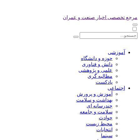
مرجع تخصصی اخبار صنعت و عمران
آموزشی
حوزه و دانشگاه
دانش و فناوری
علمی و پژوهشی
مطالبه گری
پادکست
اجتماعی
آموزش و پرورش
بهداشت و سلامت
چندرسانه ای
سلامت و جامعه
حوادث
محیط زیست
انتخابات
سینما