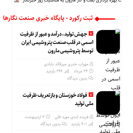
ت بهره برداری نفت و گاز مارون به مناسبت روز خبرنگار
پیام مح
ثبت رکورد - پایگاه خبری صنعت نگارها
جهش تولید، درآمد و عبور از ظرفیت
اسمی در قلب صنعت پتروشیمی ایران
توسط پتروشیمی مارون
مهراب خدری میرقائد بابادی
۲۴ مرداد
296 بازدید
بدون دیدگاه
فولاد خوزستان و بازتعریف ظرفیت
ملی تولید
فریده لندی مورد فلی
۳ اردیبهشت
601 بازدید
بدون دیدگاه