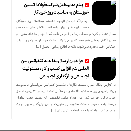
پیام مدیرعامل شرکت فولاد اکسین
خوزستان به مناسبت روز خبرنگار
بسم‌الله الرحمن الرحیم هفدهم مردادماه، روز خبرنگار،
فرصت ارزشمندی برای پاسداشت تلاش‌ های صادقانه و
مسئولانه خبرنگاران و اصحاب رسانه و قلم می باشد که با تعهد و دغدغه‌ مندی، در
مسیر آگاهی‌ بخشی به جامعه گام بر می‌دارند. رسالت حرفه‌ ای خبرنگاران تنها به
انعکاس اخبار محدود نمی‌شود، بلکه با اطلاع رسانی، تحلیل […]
فراخوان ارسال مقاله به کنفرانس بین
المللی هم افزایی کسب و کار، مسئولیت
اجتماعی و اثرگذاری اجتماعی
به گزارش پایگاه خبری صنعت نگارها ، نخستین کنفرانس بین‌المللی با محوریت
پیوند راهبردی بین «عملکرد اقتصادی» و «تأثیر اجتماعی» در ۲۹ بهمن‌ماه سال
جاری برگزار خواهد شد. این رویداد علمی-تخصصی که توسط انجمن نوآوران
زیست پاک و مرکز خدمات مشاوره ای مدیریت و امور بازرگانی سپهر تجارت
ایرانیان ترتیب یافته، با هدف ایجاد بستری برای […]