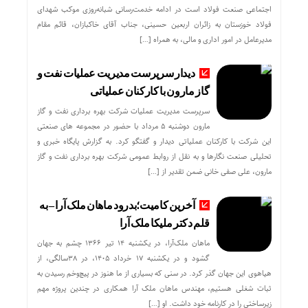
اجتماعی صنعت فولاد است در ادامه خدمت‌رسانی شبانه‌روزی موکب شهدای
فولاد خوزستان به زائران اربعین حسینی، جناب آقای خاکبازان، قائم مقام
مدیرعامل در امور اداری و مالی، به همراه […]
دیدار سرپرست مدیریت عملیات نفت و
گاز مارون با کارکنان عملیاتی
سرپرست مدیریت عملیات شرکت بهره برداری نفت و گاز
مارون دوشنبه ۵ مرداد با حضور در مجموعه های صنعتی
این شرکت با کارکنان عملیاتی دیدار و گفتگو کرد. به گزارش پایگاه خبری و
تحلیلی صنعت نگارها و به نقل از روابط عمومی شرکت بهره برداری نفت و گاز
مارون، علی صفی خانی ضمن تقدیر از […]
آخرین کامیت؛بدرود ماهان ملک آرا – به
قلم دکتر ملیکا ملک آرا
ماهان ملک‌آرا، در یکشنبه ۱۴ تیر ۱۳۶۶ چشم به جهان
گشود و در یکشنبه ۱۷ خرداد ۱۴۰۵، در ۳۸سالگی، از
هیاهوی این جهان گذر کرد. در سنی که بسیاری از ما هنوز در پیچ‌وخم رسیدن به
ثبات شغلی هستیم، مهندس ماهان ملک آرا همکاری در چندین پروژه مهم
زیرساختی را در کارنامه خود داشت. او […]