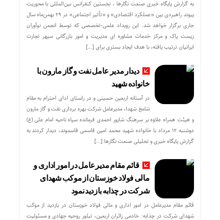
به گزارش پایگاه خبری صنعت نگارها ، نخستین کنفرانس بین‌المللی با محوریت
پیوند راهبردی بین «عملکرد اقتصادی» و «تأثیر اجتماعی» در ۲۹ بهمن‌ماه سال
جاری برگزار خواهد شد. این رویداد علمی-تخصصی که توسط انجمن نوآوران
زیست پاک و مرکز خدمات مشاوره ای مدیریت و امور بازرگانی سپهر تجارت
ایرانیان ترتیب یافته، با هدف ایجاد بستری برای […]
دیدار مدیر عامل نفت و گاز مارون با
خانواده شهید
در آستانه اربعین حسینی و در راستای ادای احترام به مقام
شامخ شهدا، مدیرعامل شرکت بهره برداری نفت و گاز مارون
و هیئت همراه علاوه بر سرهنگ شاپور احمدی فرمانده سپاه ناحیه امام علی (ع)
دوشنبه ۱۲ مرداد با خانواده شهید محمد امین قاسمی قاسموند، دیدار کردند به
گزارش پایگاه خبری و تحلیلی صنعت نگارها […]
قائم مقام مدیرعامل در امور اداری و
مالی فولاد خوزستان از موکب شهدای
شرکت در چذابه بازدید نمود
قائم مقام مدیرعامل در امور اداری و مالی فولاد خوزستان در بازدید از موکب
شهدای شرکت در چذابه: خادمی زائران اربعین، تبلور روحیه جهادی و مسئولیت