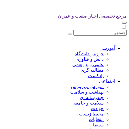
مرجع تخصصی اخبار صنعت و عمران
آموزشی
حوزه و دانشگاه
دانش و فناوری
علمی و پژوهشی
مطالبه گری
پادکست
اجتماعی
آموزش و پرورش
بهداشت و سلامت
چندرسانه ای
سلامت و جامعه
حوادث
محیط زیست
انتخابات
سینما