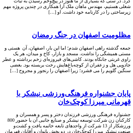
کرد. در سنی که بسیاری از ما هنوز در پیچ‌وخم رسیدن به ثبات
شغلی هستیم، مهندس ماهان ملک آرا همکاری در چندین پروژه مهم
زیرساختی را در کارنامه خود داشت. او […]
مظلومیت اصفهان در جنگ رمضان
جمعه گذشته راهی اصفهان شدم؛ اما این بار، اصفهان، آن هستی و
مستی همیشگی را نداشت. مسجد و بازار، کاخ و میدان، هر یک
راوی غربتی جانکاه بودند. کاشی‌های فیروزه‌ای زخم برداشته و عطر
جادویی هل و زعفران از کوچه‌باغ‌هایش رخت بربسته بود. بغضی
سنگین گلویم را می فشرد؛ زیرا اصفهان را رنجور و مجروح […]
پایان جشنواره فرهنگی‌ورزشی نیشکر با
قهرمانی میرزا کوچک‌خان
جشنواره فرهنگی ورزشی فرزندان دختر و پسر و همسران و
کارکنان زن شرکت توسعه نیشکر و صنایع جانبی آن با حضور 800
ورزشکار از 13 شرکت از واحدهای تابعه خاتمه یافت و کشت‌و
صنعت نیشکر میزرا کوچک‌خان در دو بخش بانوان و آقایان قهرمان