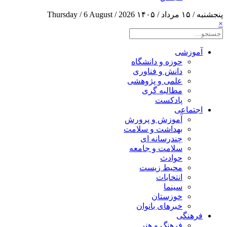
پنجشنبه / ۱۵ مرداد / ۱۴۰۵
Thursday / 6 August / 2026
×
آموزشی
حوزه و دانشگاه
دانش و فناوری
علمی و پژوهشی
مطالبه گری
پادکست
اجتماعی
آموزش و پرورش
بهداشت و سلامت
چندرسانه ای
سلامت و جامعه
حوادث
محیط زیست
انتخابات
سینما
خوزستان
خبرهای بانوان
فرهنگی
فرهنگ و هنر