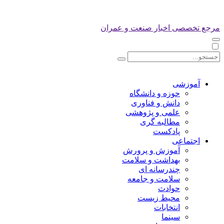
مرجع تخصصی اخبار صنعت و عمران
آموزشی
حوزه و دانشگاه
دانش و فناوری
علمی و پژوهشی
مطالبه گری
پادکست
اجتماعی
آموزش و پرورش
بهداشت و سلامت
چندرسانه ای
سلامت و جامعه
حوادث
محیط زیست
انتخابات
سینما