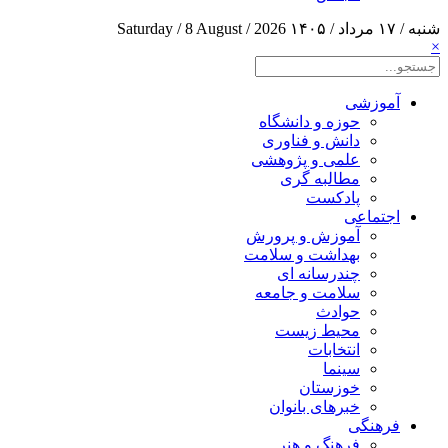
شنبه / ۱۷ مرداد / ۱۴۰۵
Saturday / 8 August / 2026
×
آموزشی
حوزه و دانشگاه
دانش و فناوری
علمی و پژوهشی
مطالبه گری
پادکست
اجتماعی
آموزش و پرورش
بهداشت و سلامت
چندرسانه ای
سلامت و جامعه
حوادث
محیط زیست
انتخابات
سینما
خوزستان
خبرهای بانوان
فرهنگی
فرهنگ و هنر