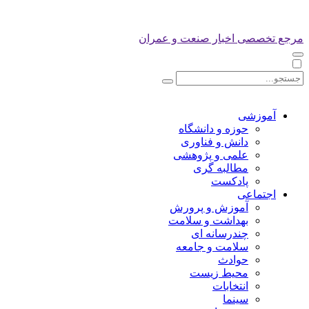
مرجع تخصصی اخبار صنعت و عمران
آموزشی
حوزه و دانشگاه
دانش و فناوری
علمی و پژوهشی
مطالبه گری
پادکست
اجتماعی
آموزش و پرورش
بهداشت و سلامت
چندرسانه ای
سلامت و جامعه
حوادث
محیط زیست
انتخابات
سینما