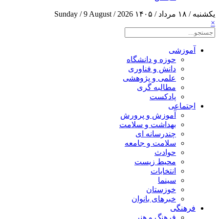
یکشنبه / ۱۸ مرداد / ۱۴۰۵
Sunday / 9 August / 2026
×
آموزشی
حوزه و دانشگاه
دانش و فناوری
علمی و پژوهشی
مطالبه گری
پادکست
اجتماعی
آموزش و پرورش
بهداشت و سلامت
چندرسانه ای
سلامت و جامعه
حوادث
محیط زیست
انتخابات
سینما
خوزستان
خبرهای بانوان
فرهنگی
فرهنگ و هنر