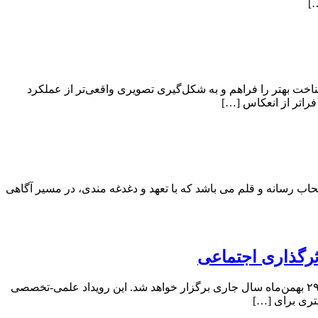
]
اخت بهتر را فراهم و به شکل‌گیری تصویری واقعی‌تر از عملکرد
فراتر از انعکاس […]
 رسانه و قلم می باشد که با تعهد و دغدغه‌ مندی، در مسیر آگاهی‌
ثرگذاری اجتماعی
به گزارش پایگاه خبری صنعت نگارها ، نخستین کنفرانس بین‌المللی با محوریت پیوند راهبردی بین «عملکرد اقتصادی» و «تأثیر اجتماعی» در ۲۹ بهمن‌ماه سال جاری برگزار خواهد شد. این رویداد علمی-تخصصی
تری برای […]