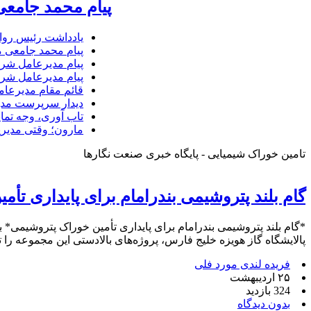
پیام محمد جامعی
یادداشت رئیس روا
پیام محمد جامعی 
پیام مدیرعامل شرک
پیام مدیرعامل شرک
قائم مقام مدیرعام
دیدار سرپرست مدیر
تاب آوری، وجه تما
مارون؛ وقتی مدیری
تامین خوراک شیمیایی - پایگاه خبری صنعت نگارها
گام بلند پتروشیمی بندرامام برای پایداری تأ
*گام بلند پتروشیمی بندرامام برای پایداری تأمین خوراک پتروشیمی*
پالایشگاه گاز هویزه خلیج فارس، پروژه‌های بالادستی این مجموعه را تأمین مالی کرد. 
فریده لندی مورد فلی
۲۵ اردیبهشت
324 بازدید
بدون دیدگاه