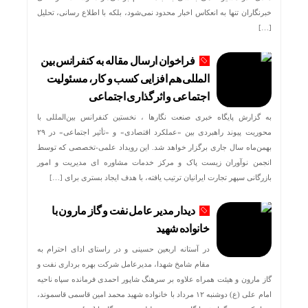
خبرنگاران تنها به انعکاس اخبار محدود نمی‌شود، بلکه با اطلاع رسانی، تحلیل
[…]
فراخوان ارسال مقاله به کنفرانس بین
المللی هم افزایی کسب و کار، مسئولیت
اجتماعی و اثرگذاری اجتماعی
به گزارش پایگاه خبری صنعت نگارها ، نخستین کنفرانس بین‌المللی با
محوریت پیوند راهبردی بین «عملکرد اقتصادی» و «تأثیر اجتماعی» در ۲۹
بهمن‌ماه سال جاری برگزار خواهد شد. این رویداد علمی-تخصصی که توسط
انجمن نوآوران زیست پاک و مرکز خدمات مشاوره ای مدیریت و امور
بازرگانی سپهر تجارت ایرانیان ترتیب یافته، با هدف ایجاد بستری برای […]
دیدار مدیر عامل نفت و گاز مارون با
خانواده شهید
در آستانه اربعین حسینی و در راستای ادای احترام به
مقام شامخ شهدا، مدیرعامل شرکت بهره برداری نفت و
گاز مارون و هیئت همراه علاوه بر سرهنگ شاپور احمدی فرمانده سپاه ناحیه
امام علی (ع) دوشنبه ۱۲ مرداد با خانواده شهید محمد امین قاسمی قاسموند،