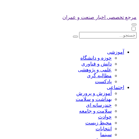
مرجع تخصصی اخبار صنعت و عمران
آموزشی
حوزه و دانشگاه
دانش و فناوری
علمی و پژوهشی
مطالبه گری
پادکست
اجتماعی
آموزش و پرورش
بهداشت و سلامت
چندرسانه ای
سلامت و جامعه
حوادث
محیط زیست
انتخابات
سینما