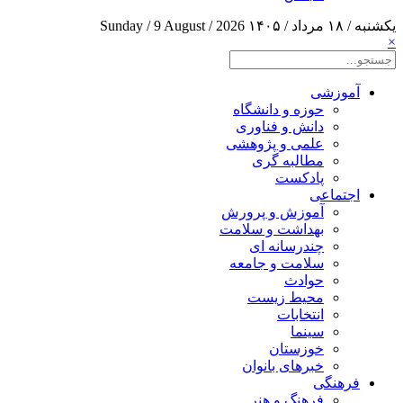
یکشنبه / ۱۸ مرداد / ۱۴۰۵
Sunday / 9 August / 2026
×
آموزشی
حوزه و دانشگاه
دانش و فناوری
علمی و پژوهشی
مطالبه گری
پادکست
اجتماعی
آموزش و پرورش
بهداشت و سلامت
چندرسانه ای
سلامت و جامعه
حوادث
محیط زیست
انتخابات
سینما
خوزستان
خبرهای بانوان
فرهنگی
فرهنگ و هنر