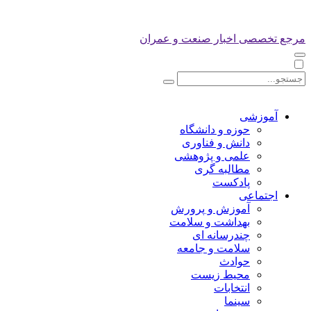
مرجع تخصصی اخبار صنعت و عمران
آموزشی
حوزه و دانشگاه
دانش و فناوری
علمی و پژوهشی
مطالبه گری
پادکست
اجتماعی
آموزش و پرورش
بهداشت و سلامت
چندرسانه ای
سلامت و جامعه
حوادث
محیط زیست
انتخابات
سینما