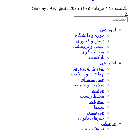
یکشنبه / ۱۸ مرداد / ۱۴۰۵
Sunday / 9 August / 2026
×
آموزشی
حوزه و دانشگاه
دانش و فناوری
علمی و پژوهشی
مطالبه گری
پادکست
اجتماعی
آموزش و پرورش
بهداشت و سلامت
چندرسانه ای
سلامت و جامعه
حوادث
محیط زیست
انتخابات
سینما
خوزستان
خبرهای بانوان
فرهنگی
فرهنگ و هنر