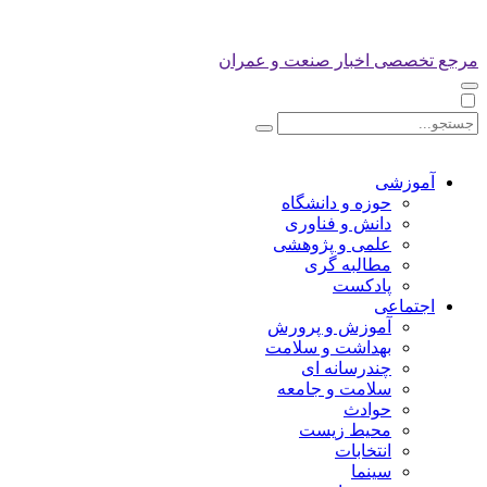
مرجع تخصصی اخبار صنعت و عمران
آموزشی
حوزه و دانشگاه
دانش و فناوری
علمی و پژوهشی
مطالبه گری
پادکست
اجتماعی
آموزش و پرورش
بهداشت و سلامت
چندرسانه ای
سلامت و جامعه
حوادث
محیط زیست
انتخابات
سینما