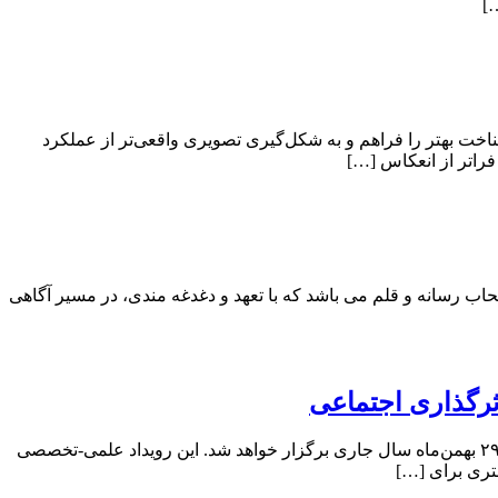
]
اخت بهتر را فراهم و به شکل‌گیری تصویری واقعی‌تر از عملکرد
فراتر از انعکاس […]
 رسانه و قلم می باشد که با تعهد و دغدغه‌ مندی، در مسیر آگاهی‌
ثرگذاری اجتماعی
به گزارش پایگاه خبری صنعت نگارها ، نخستین کنفرانس بین‌المللی با محوریت پیوند راهبردی بین «عملکرد اقتصادی» و «تأثیر اجتماعی» در ۲۹ بهمن‌ماه سال جاری برگزار خواهد شد. این رویداد علمی-تخصصی
تری برای […]