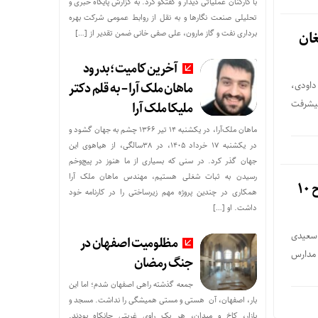
با کارکنان عملیاتی دیدار و گفتگو کرد. به گزارش پایگاه خبری و
تحلیلی صنعت نگارها و به نقل از روابط عمومی شرکت بهره
غان
برداری نفت و گاز مارون، علی صفی خانی ضمن تقدیر از […]
آخرین کامیت؛بدرود
داودی،
ماهان ملک آرا – به قلم دکتر
پیشرفت
ملیکا ملک آرا
ماهان ملک‌آرا، در یکشنبه ۱۴ تیر ۱۳۶۶ چشم به جهان گشود و
در یکشنبه ۱۷ خرداد ۱۴۰۵، در ۳۸سالگی، از هیاهوی این
جهان گذر کرد. در سنی که بسیاری از ما هنوز در پیچ‌وخم
رسیدن به ثبات شغلی هستیم، مهندس ماهان ملک آرا
در راستای افزایش سرانه فضای آموزشی در شهرستان های ایذه و باغملک / افتتاح ۱۰
همکاری در چندین پروژه مهم زیرساختی را در کارنامه خود
داشت. او […]
 سعیدی
مظلومیت اصفهان در
وسازی مدارس
جنگ رمضان
جمعه گذشته راهی اصفهان شدم؛ اما این
بار، اصفهان، آن هستی و مستی همیشگی را نداشت. مسجد و
بازار، کاخ و میدان، هر یک راوی غربتی جانکاه بودند.