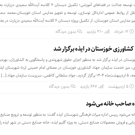
در راستای اجرای طرح نهضت توسعه عدالت در فضاهای آموزشی؛ تکمیل دبستان ۶ کلاسه آیت‌الله سع
قل از روابط عمومی اداره‌کل نوسازی، توسعه و تجهیز مدارس استان خوزستان،محمد سعید
 خوزستان، از تکمیل پروژه دبستان ۶ کلاسه آیت‌الله سعیدی دزپارت در بخش […]
۱۲ خرداد
310 بازدید
بدون دیدگاه
شاورزی خوزستان در ایذه برگزار شد
تان در ایذه برگزار شد به منظور اجرای حقوق شهروندی و پاسخگویی به کشاورزان، بهره‌برد
 میز خدمت سازمان جهاد کشاورزی خوزستان در مصلای امام خمینی (ره) شهرستان ایذه 
مان جهاد […]
۵ اردیبهشت
667 بازدید
بدون دیدگاه
ه صاحب خانه می‌شود
 می‌شود رییس اداره میراث فرهنگی شهرستان ایذه گفت: به منظور توسعه و ترویج صنایع
ریابی و فروش محصولات صنایع دستی، به ویژه گلیم ایذه، خانه صنایع دستی در شهر ایذه راه