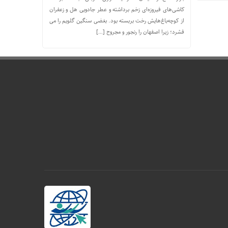
کاشی‌های فیروزه‌ای زخم برداشته و عطر جادویی هل و زعفران
از کوچه‌باغ‌هایش رخت بربسته بود. بغضی سنگین گلویم را می
فشرد؛ زیرا اصفهان را رنجور و مجروح […]