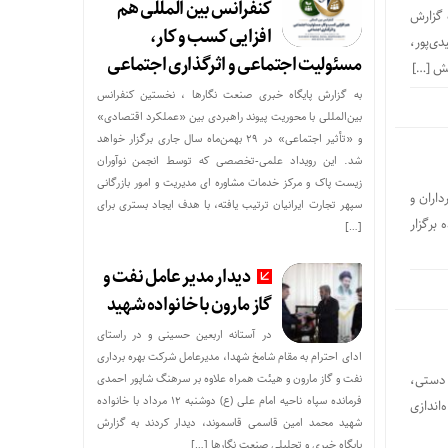
کنفرانس بین المللی هم
یدی دزپارت به گزارش
افزایی کسب و کار،
ی‌پور،
مسئولیت اجتماعی و اثرگذاری اجتماعی
به گزارش پایگاه خبری صنعت نگارها ، نخستین کنفرانس
بین‌المللی با محوریت پیوند راهبردی بین «عملکرد اقتصادی»
و «تأثیر اجتماعی» در ۲۹ بهمن‌ماه سال جاری برگزار خواهد
شد. این رویداد علمی-تخصصی که توسط انجمن نوآوران
زیست پاک و مرکز خدمات مشاوره ای مدیریت و امور بازرگانی
اران و
سپهر تجارت ایرانیان ترتیب یافته، با هدف ایجاد بستری برای
برگزار
[…]
دیدار مدیر عامل نفت و
گاز مارون با خانواده شهید
در آستانه اربعین حسینی و در راستای
ادای احترام به مقام شامخ شهدا، مدیرعامل شرکت بهره برداری
 دستی،
نفت و گاز مارون و هیئت همراه علاوه بر سرهنگ شاپور احمدی
فرمانده سپاه ناحیه امام علی (ع) دوشنبه ۱۲ مرداد با خانواده
‌اندازی
شهید محمد امین قاسمی قاسموند، دیدار کردند به گزارش
پایگاه خبری و تحلیلی صنعت نگارها […]