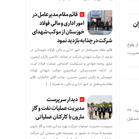
قائم مقام مدیرعامل در
امور اداری و مالی فولاد
ان
خوزستان از موکب شهدای
شرکت در چذابه بازدید نمود
ز وقوع
قائم مقام مدیرعامل در امور اداری و مالی فولاد خوزستان در
مدیریت
بازدید از موکب شهدای شرکت در چذابه: خادمی زائران اربعین،
تبلور روحیه جهادی و مسئولیت اجتماعی صنعت فولاد است
در ادامه خدمت‌رسانی شبانه‌روزی موکب شهدای فولاد
خوزستان به زائران اربعین حسینی، جناب آقای خاکبازان، قائم
مقام مدیرعامل در امور اداری و مالی، به همراه […]
دیدار سرپرست
مدیریت عملیات نفت و گاز
دیدار معاونان توسعه مدیریت و منابع و بهبود تولیدات گیاهی با خانواده مرحوم مهندس حمید امانی روز چهارشنبه، ۲۹
مارون با کارکنان عملیاتی
 مسئول
سرپرست مدیریت عملیات شرکت بهره برداری نفت و گاز مارون
دوشنبه ۵ مرداد با حضور در مجموعه های صنعتی این شرکت