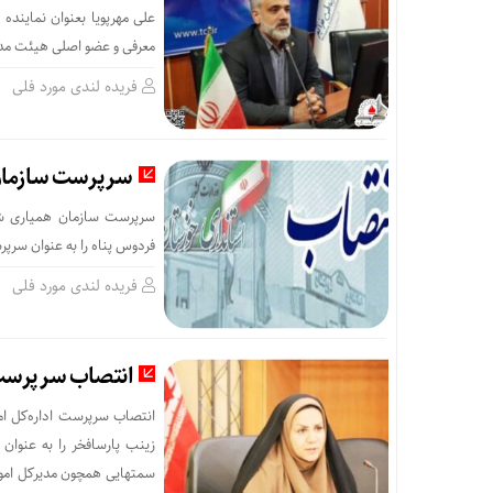
علی مهرپویا بعنوان نماین‫‬
معرفی و عضو اصلی هیئت مدی
فریده لندی مورد فلی
سرپرست سازمان 
سرپرست سازمان همیاری شه
فردوس پناه را به عنوان سر
فریده لندی مورد فلی
انتصاب سرپرست اد
انتصاب سرپرست اداره‌کل ام
زینب پارسافخر را به عنوان 
سمتهایی همچون مدیرکل امور ب