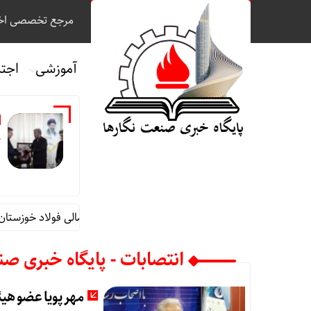
مرجع تخصصی اخب
آموزشی
اجت
م
قائم مقام مدیرعامل در امور اداری و مالی فولاد خوزستان ا
انتصابات - پایگاه خبری صن
مهرپویا عضو هیئ