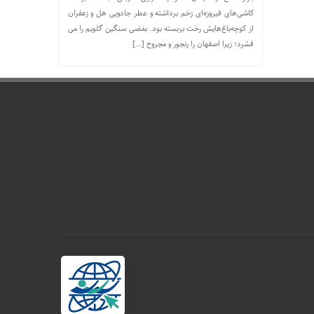
کاشی‌های فیروزه‌ای زخم برداشته و عطر جادویی هل و زعفران
از کوچه‌باغ‌هایش رخت بربسته بود. بغضی سنگین گلویم را می
فشرد؛ زیرا اصفهان را رنجور و مجروح […]