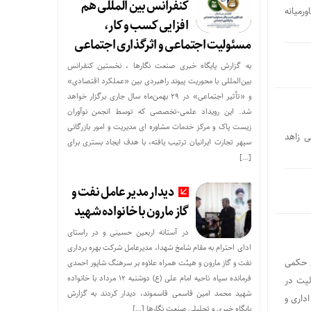
کنفرانس بین المللی هم
رمیانه
افزایی کسب و کار،
مسئولیت اجتماعی و اثرگذاری اجتماعی
به گزارش پایگاه خبری صنعت نگارها ، نخستین کنفرانس
بین‌المللی با محوریت پیوند راهبردی بین «عملکرد اقتصادی»
و «تأثیر اجتماعی» در ۲۹ بهمن‌ماه سال جاری برگزار خواهد
شد. این رویداد علمی-تخصصی که توسط انجمن نوآوران
زیست پاک و مرکز خدمات مشاوره ای مدیریت و امور بازرگانی
ی زاهد
سپهر تجارت ایرانیان ترتیب یافته، با هدف ایجاد بستری برای
[…]
دیدار مدیر عامل نفت و
گاز مارون با خانواده شهید
در آستانه اربعین حسینی و در راستای
ادای احترام به مقام شامخ شهدا، مدیرعامل شرکت بهره برداری
ی حکمی
نفت و گاز مارون و هیئت همراه علاوه بر سرهنگ شاپور احمدی
فرمانده سپاه ناحیه امام علی (ع) دوشنبه ۱۲ مرداد با خانواده
لیت در
شهید محمد امین قاسمی قاسموند، دیدار کردند به گزارش
اداری و
پایگاه خبری و تحلیلی صنعت نگارها […]