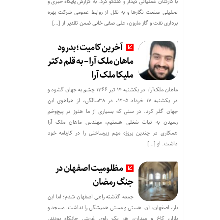
با کارکنان عملیاتی دیدار و گفتگو کرد. به گزارش پایگاه خبری و
تحلیلی صنعت نگارها و به نقل از روابط عمومی شرکت بهره
برداری نفت و گاز مارون، علی صفی خانی ضمن تقدیر از […]
آخرین کامیت؛بدرود
ماهان ملک آرا – به قلم دکتر
ملیکا ملک آرا
ماهان ملک‌آرا، در یکشنبه ۱۴ تیر ۱۳۶۶ چشم به جهان گشود و
در یکشنبه ۱۷ خرداد ۱۴۰۵، در ۳۸سالگی، از هیاهوی این
جهان گذر کرد. در سنی که بسیاری از ما هنوز در پیچ‌وخم
رسیدن به ثبات شغلی هستیم، مهندس ماهان ملک آرا
همکاری در چندین پروژه مهم زیرساختی را در کارنامه خود
داشت. او […]
مظلومیت اصفهان در
جنگ رمضان
جمعه گذشته راهی اصفهان شدم؛ اما این
بار، اصفهان، آن هستی و مستی همیشگی را نداشت. مسجد و
بازار، کاخ و میدان، هر یک راوی غربتی جانکاه بودند.