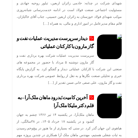
شهدای شرکت در چذابه: خادمی زائران اربعین، تبلور روحیه جهادی و
مسئولیت اجتماعی صنعت فولاد است در ادامه خدمت‌رسانی شبانه‌روزی
موکب شهدای فولاد خوزستان به زائران اربعین حسینی، جناب آقای خاکبازان،
قائم مقام مدیرعامل در امور اداری و مالی، به همراه […]
دیدار سرپرست مدیریت عملیات نفت و
گاز مارون با کارکنان عملیاتی
سرپرست مدیریت عملیات شرکت بهره برداری نفت و
گاز مارون دوشنبه ۵ مرداد با حضور در مجموعه های
صنعتی این شرکت با کارکنان عملیاتی دیدار و گفتگو کرد. به گزارش پایگاه
خبری و تحلیلی صنعت نگارها و به نقل از روابط عمومی شرکت بهره برداری
نفت و گاز مارون، علی صفی خانی ضمن تقدیر از […]
آخرین کامیت؛بدرود ماهان ملک آرا – به
قلم دکتر ملیکا ملک آرا
ماهان ملک‌آرا، در یکشنبه ۱۴ تیر ۱۳۶۶ چشم به جهان
گشود و در یکشنبه ۱۷ خرداد ۱۴۰۵، در ۳۸سالگی، از
هیاهوی این جهان گذر کرد. در سنی که بسیاری از ما هنوز در پیچ‌وخم رسیدن
به ثبات شغلی هستیم، مهندس ماهان ملک آرا همکاری در چندین پروژه مهم