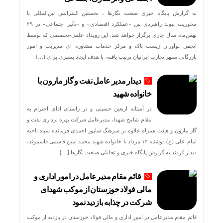
به گزارش پایگاه خبری صنعت نگارها ، نخستین کنفرانس بین‌المللی با
محوریت پیوند راهبردی بین «عملکرد اقتصادی» و «تأثیر اجتماعی» در ۲۹
بهمن‌ماه سال جاری برگزار خواهد شد. این رویداد علمی-تخصصی که توسط
انجمن نوآوران زیست پاک و مرکز خدمات مشاوره ای مدیریت و امور
بازرگانی سپهر تجارت ایرانیان ترتیب یافته، با هدف ایجاد بستری برای […]
دیدار مدیر عامل نفت و گاز مارون با
خانواده شهید
در آستانه اربعین حسینی و در راستای ادای احترام به
مقام شامخ شهدا، مدیرعامل شرکت بهره برداری نفت و
گاز مارون و هیئت همراه علاوه بر سرهنگ شاپور احمدی فرمانده سپاه ناحیه
امام علی (ع) دوشنبه ۱۲ مرداد با خانواده شهید محمد امین قاسمی قاسموند،
دیدار کردند به گزارش پایگاه خبری و تحلیلی صنعت نگارها […]
قائم مقام مدیرعامل در امور اداری و
مالی فولاد خوزستان از موکب شهدای
شرکت در چذابه بازدید نمود
قائم مقام مدیرعامل در امور اداری و مالی فولاد خوزستان در بازدید از موکب