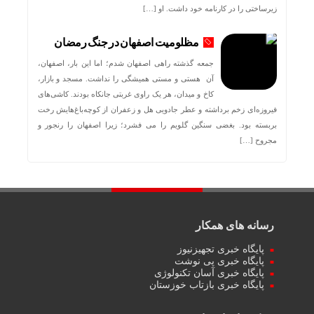
زیرساختی را در کارنامه خود داشت. او […]
مظلومیت اصفهان در جنگ رمضان
جمعه گذشته راهی اصفهان شدم؛ اما این بار، اصفهان،
آن هستی و مستی همیشگی را نداشت. مسجد و بازار،
کاخ و میدان، هر یک راوی غربتی جانکاه بودند. کاشی‌های
فیروزه‌ای زخم برداشته و عطر جادویی هل و زعفران از کوچه‌باغ‌هایش رخت
بربسته بود. بغضی سنگین گلویم را می فشرد؛ زیرا اصفهان را رنجور و
مجروح […]
رسانه های همکار
پایگاه خبری تجهیزنیوز
پایگاه خبری پی نوشت
پایگاه خبری آسان تکنولوژی
پایگاه خبری بازتاب خوزستان