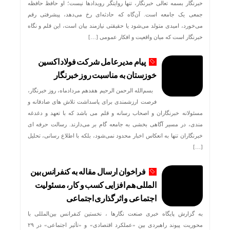
خبرنگار بسمه تعالی خبرنگار، تنها روایتگر رویدادها نیست؛ او حافظ حافظه
جمعی یک جامعه است. آن‌گاه که حادثه‌ای رخ می‌دهد، پیشرفتی رقم
می‌خورد، امیدی متولد می‌شود یا حقیقتی نیازمند بیان است، این قلم و نگاه
خبرنگار است که میان واقعیت و افکار عمومی […]
پیام مدیرعامل شرکت فولاد اکسین
خوزستان به مناسبت روز خبرنگار
بسم‌الله الرحمن الرحیم هفدهم مردادماه، روز خبرنگار،
فرصت ارزشمندی برای پاسداشت تلاش‌ های صادقانه و
مسئولانه خبرنگاران و اصحاب رسانه و قلم می باشد که با تعهد و دغدغه‌
مندی، در مسیر آگاهی‌ بخشی به جامعه گام بر می‌دارند. رسالت حرفه‌ ای
خبرنگاران تنها به انعکاس اخبار محدود نمی‌شود، بلکه با اطلاع رسانی، تحلیل
[…]
فراخوان ارسال مقاله به کنفرانس بین
المللی هم افزایی کسب و کار، مسئولیت
اجتماعی و اثرگذاری اجتماعی
به گزارش پایگاه خبری صنعت نگارها ، نخستین کنفرانس بین‌المللی با
محوریت پیوند راهبردی بین «عملکرد اقتصادی» و «تأثیر اجتماعی» در ۲۹