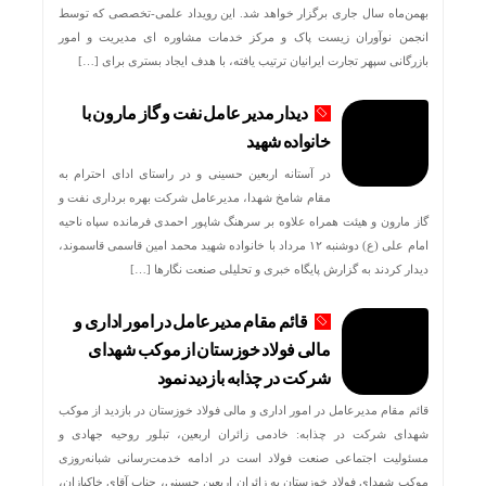
بهمن‌ماه سال جاری برگزار خواهد شد. این رویداد علمی-تخصصی که توسط
انجمن نوآوران زیست پاک و مرکز خدمات مشاوره ای مدیریت و امور
بازرگانی سپهر تجارت ایرانیان ترتیب یافته، با هدف ایجاد بستری برای […]
دیدار مدیر عامل نفت و گاز مارون با
خانواده شهید
در آستانه اربعین حسینی و در راستای ادای احترام به
مقام شامخ شهدا، مدیرعامل شرکت بهره برداری نفت و
گاز مارون و هیئت همراه علاوه بر سرهنگ شاپور احمدی فرمانده سپاه ناحیه
امام علی (ع) دوشنبه ۱۲ مرداد با خانواده شهید محمد امین قاسمی قاسموند،
دیدار کردند به گزارش پایگاه خبری و تحلیلی صنعت نگارها […]
قائم مقام مدیرعامل در امور اداری و
مالی فولاد خوزستان از موکب شهدای
شرکت در چذابه بازدید نمود
قائم مقام مدیرعامل در امور اداری و مالی فولاد خوزستان در بازدید از موکب
شهدای شرکت در چذابه: خادمی زائران اربعین، تبلور روحیه جهادی و
مسئولیت اجتماعی صنعت فولاد است در ادامه خدمت‌رسانی شبانه‌روزی
موکب شهدای فولاد خوزستان به زائران اربعین حسینی، جناب آقای خاکبازان،