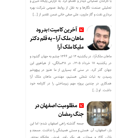
با کارکنان عملیاتی دیدار و گفتگو کرد. به گزارش پایگاه خبری و
تحلیلی صنعت نگارها و به نقل از روابط عمومی شرکت بهره
برداری نفت و گاز مارون، علی صفی خانی ضمن تقدیر از […]
آخرین کامیت؛بدرود
ماهان ملک آرا – به قلم دکتر
ملیکا ملک آرا
ماهان ملک‌آرا، در یکشنبه ۱۴ تیر ۱۳۶۶ چشم به جهان گشود و
در یکشنبه ۱۷ خرداد ۱۴۰۵، در ۳۸سالگی، از هیاهوی این
جهان گذر کرد. در سنی که بسیاری از ما هنوز در پیچ‌وخم
رسیدن به ثبات شغلی هستیم، مهندس ماهان ملک آرا
همکاری در چندین پروژه مهم زیرساختی را در کارنامه خود
داشت. او […]
مظلومیت اصفهان در
جنگ رمضان
جمعه گذشته راهی اصفهان شدم؛ اما این
بار، اصفهان، آن هستی و مستی همیشگی را نداشت. مسجد و
بازار، کاخ و میدان، هر یک راوی غربتی جانکاه بودند.