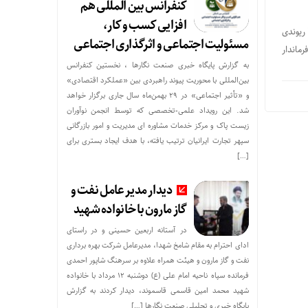
کنفرانس بین المللی هم
افزایی کسب و کار،
 ریوندی
مسئولیت اجتماعی و اثرگذاری اجتماعی
ماندار
به گزارش پایگاه خبری صنعت نگارها ، نخستین کنفرانس
بین‌المللی با محوریت پیوند راهبردی بین «عملکرد اقتصادی»
و «تأثیر اجتماعی» در ۲۹ بهمن‌ماه سال جاری برگزار خواهد
شد. این رویداد علمی-تخصصی که توسط انجمن نوآوران
زیست پاک و مرکز خدمات مشاوره ای مدیریت و امور بازرگانی
سپهر تجارت ایرانیان ترتیب یافته، با هدف ایجاد بستری برای
[…]
دیدار مدیر عامل نفت و
گاز مارون با خانواده شهید
در آستانه اربعین حسینی و در راستای
ادای احترام به مقام شامخ شهدا، مدیرعامل شرکت بهره برداری
نفت و گاز مارون و هیئت همراه علاوه بر سرهنگ شاپور احمدی
فرمانده سپاه ناحیه امام علی (ع) دوشنبه ۱۲ مرداد با خانواده
شهید محمد امین قاسمی قاسموند، دیدار کردند به گزارش
پایگاه خبری و تحلیلی صنعت نگارها […]