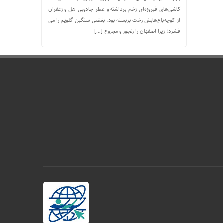
کاشی‌های فیروزه‌ای زخم برداشته و عطر جادویی هل و زعفران
از کوچه‌باغ‌هایش رخت بربسته بود. بغضی سنگین گلویم را می
فشرد؛ زیرا اصفهان را رنجور و مجروح […]