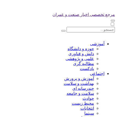
مرجع تخصصی اخبار صنعت و عمران
آموزشی
حوزه و دانشگاه
دانش و فناوری
علمی و پژوهشی
مطالبه گری
پادکست
اجتماعی
آموزش و پرورش
بهداشت و سلامت
چندرسانه ای
سلامت و جامعه
حوادث
محیط زیست
انتخابات
سینما