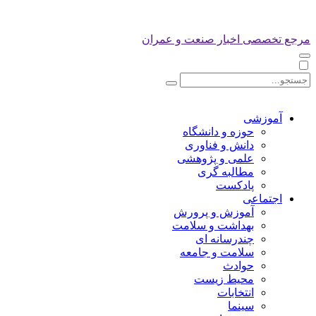
مرجع تخصصی اخبار صنعت و عمران
آموزشی
حوزه و دانشگاه
دانش و فناوری
علمی و پژوهشی
مطالبه گری
پادکست
اجتماعی
آموزش و پرورش
بهداشت و سلامت
چندرسانه ای
سلامت و جامعه
حوادث
محیط زیست
انتخابات
سینما