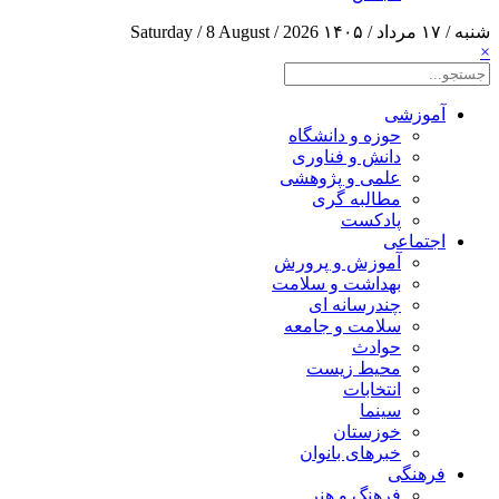
شنبه / ۱۷ مرداد / ۱۴۰۵
Saturday / 8 August / 2026
×
آموزشی
حوزه و دانشگاه
دانش و فناوری
علمی و پژوهشی
مطالبه گری
پادکست
اجتماعی
آموزش و پرورش
بهداشت و سلامت
چندرسانه ای
سلامت و جامعه
حوادث
محیط زیست
انتخابات
سینما
خوزستان
خبرهای بانوان
فرهنگی
فرهنگ و هنر