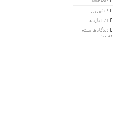
asanweb
۸ شهریور
871 بازدید
برای
دیدگاه‌ها
بسته
ششمین
هستند
همایش
ملی
مدیریت
جهادی