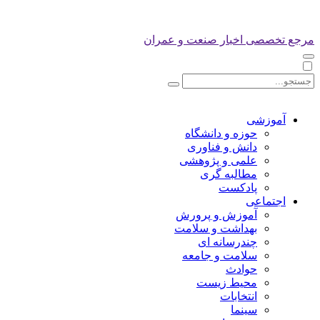
مرجع تخصصی اخبار صنعت و عمران
آموزشی
حوزه و دانشگاه
دانش و فناوری
علمی و پژوهشی
مطالبه گری
پادکست
اجتماعی
آموزش و پرورش
بهداشت و سلامت
چندرسانه ای
سلامت و جامعه
حوادث
محیط زیست
انتخابات
سینما