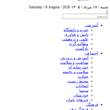
شنبه / ۱۷ مرداد / ۱۴۰۵
Saturday / 8 August / 2026
×
آموزشی
حوزه و دانشگاه
دانش و فناوری
علمی و پژوهشی
مطالبه گری
پادکست
اجتماعی
آموزش و پرورش
بهداشت و سلامت
چندرسانه ای
سلامت و جامعه
حوادث
محیط زیست
انتخابات
سینما
خوزستان
خبرهای بانوان
فرهنگی
فرهنگ و هنر