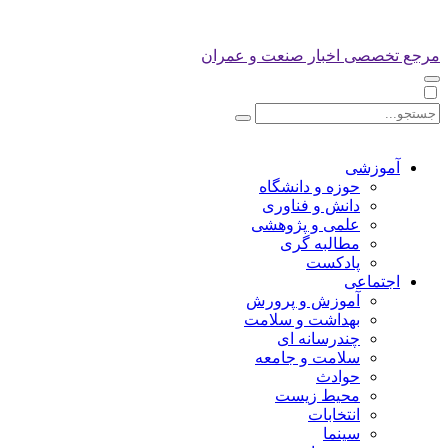
مرجع تخصصی اخبار صنعت و عمران
آموزشی
حوزه و دانشگاه
دانش و فناوری
علمی و پژوهشی
مطالبه گری
پادکست
اجتماعی
آموزش و پرورش
بهداشت و سلامت
چندرسانه ای
سلامت و جامعه
حوادث
محیط زیست
انتخابات
سینما