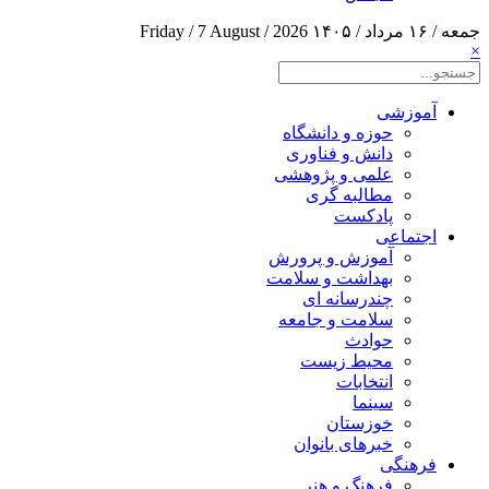
جمعه / ۱۶ مرداد / ۱۴۰۵
Friday / 7 August / 2026
×
آموزشی
حوزه و دانشگاه
دانش و فناوری
علمی و پژوهشی
مطالبه گری
پادکست
اجتماعی
آموزش و پرورش
بهداشت و سلامت
چندرسانه ای
سلامت و جامعه
حوادث
محیط زیست
انتخابات
سینما
خوزستان
خبرهای بانوان
فرهنگی
فرهنگ و هنر