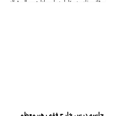
قائم مقام مدیرعامل در امور اداری و مالی فولاد خو
دیدار سرپرست مدیریت عملیات نفت و گاز مارون با کا
تاب آوری، وجه تمایز تازه پتروشیمی مارون
علی صفی خانی سرپرست مدیریت عملیات نفت و گاز
سالگرد تأسیس هلدینگ صباانرژی با حضور مدیرعامل و
خوشبین‌فر مدیرعامل پتروشیمی امیرکبیر شد
شلاق‌ بی‌برقی، بر پیکر خسته‌ از جنگ فولادخوزستان
ایستگاه خدمت‌رسانی شرکت فولاد خوزستان در مشه
جلسه درس خارج فقه رهبرمعظم