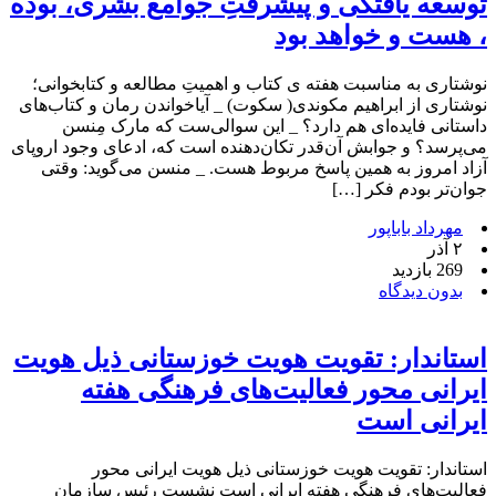
توسعه یافتگی و پیشرفتِ جوامع بشری، بوده
، هست و خواهد بود
نوشتاری به مناسبت هفته ی کتاب و اهمیتِ مطالعه و کتابخوانی؛
نوشتاری از ابراهیم مکوندی( سکوت) _ آیاخواندن رمان‌ و کتاب‌های
داستانی فایده‌ای هم دارد؟ _ این سوالی‌ست که مارک مِنسن
می‌پرسد؟ و جوابش آن‌قدر تکان‌دهنده است که، ادعای وجود اروپای
آزاد امروز به همین پاسخ مربوط هست. _ منسن می‌گوید: وقتی
جوان‌تر بودم فکر […]
مهرداد باباپور
۲ آذر
269 بازدید
بدون دیدگاه
استاندار: تقویت هویت خوزستانی ذیل هویت
ایرانی محور فعالیت‌های فرهنگی هفته
ایرانی است
استاندار: تقویت هویت خوزستانی ذیل هویت ایرانی محور
فعالیت‌های فرهنگی هفته ایرانی است نشست رئیس سازمان