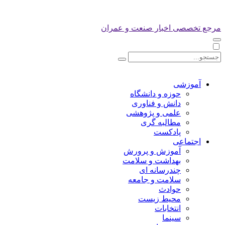
مرجع تخصصی اخبار صنعت و عمران
آموزشی
حوزه و دانشگاه
دانش و فناوری
علمی و پژوهشی
مطالبه گری
پادکست
اجتماعی
آموزش و پرورش
بهداشت و سلامت
چندرسانه ای
سلامت و جامعه
حوادث
محیط زیست
انتخابات
سینما